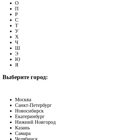
О
П
Р
С
Т
У
Х
Ч
Ш
Э
Ю
Я
Выберите город:
Москва
Санкт-Петербург
Новосибирск
Екатеринбург
Нижний Новгород
Казань
Самара
Челябинск