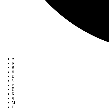
А
Б
В
Д
Е
З
И
Й
К
Л
М
Н