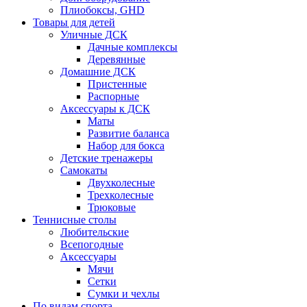
Плиобоксы, GHD
Товары для детей
Уличные ДСК
Дачные комплексы
Деревянные
Домашние ДСК
Пристенные
Распорные
Аксесcуары к ДСК
Маты
Развитие баланса
Набор для бокса
Детские тренажеры
Самокаты
Двухколесные
Трехколесные
Трюковые
Теннисные столы
Любительские
Всепогодные
Аксессуары
Мячи
Сетки
Сумки и чехлы
По видам спорта