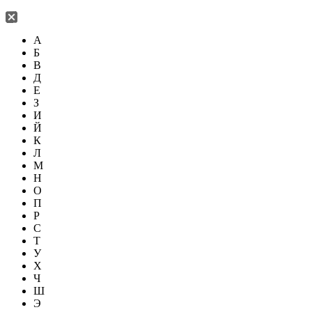
А
Б
В
Д
Е
З
И
Й
К
Л
М
Н
О
П
Р
С
Т
У
Х
Ч
Ш
Э