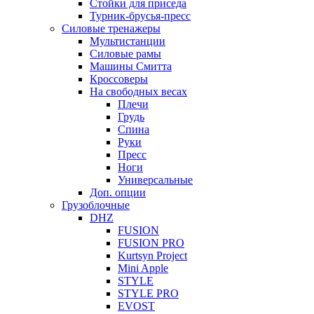
Стойки для приседа
Турник-брусья-пресс
Силовые тренажеры
Мультистанции
Силовые рамы
Машины Смитта
Кроссоверы
На свободных весах
Плечи
Грудь
Спина
Руки
Пресс
Ноги
Универсальные
Доп. опции
Грузоблочные
DHZ
FUSION
FUSION PRO
Kurtsyn Project
Mini Apple
STYLE
STYLE PRO
EVOST