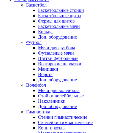
Баскетбол
Баскетбольные стойки
Баскетбольные щиты
Фермы для щитов
Баскетбольные мячи
Кольца
Доп. оборудование
Футбол
Мячи для футбола
Футзальные мячи
Щитки футбольные
Вратарские перчатки
Манишки
Ворота
Доп. оборудование
Волейбол
Мячи для волейбола
Стойки волейбольные
Наколенники
Доп. оборудование
Гимнастика
Стенки гимнастические
Скамейки гимнастические
Кони и козлы