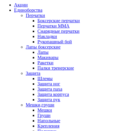
Акции
Единоборства
Перчатки
Боксерские перчатки
Перчатки ММА
Снарядные перчатки
Накладки
Рукопашный бой
Лапы боксерские
Лапы
Макивары
Ракетки
Палки тренерские
Защита
Шлемы
Защита ног
Защита паха
Защита корпуса
Защита рук
Мешки,груши
Мешки
Груши
Напольные
Крепления