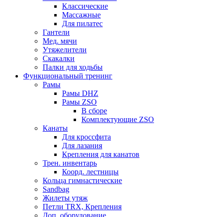
Классические
Массажные
Для пилатес
Гантели
Мед. мячи
Утяжелители
Скакалки
Палки для ходьбы
Функциональный тренинг
Рамы
Рамы DHZ
Рамы ZSO
В сборе
Комплектующие ZSO
Канаты
Для кроссфита
Для лазания
Крепления для канатов
Трен. инвентарь
Коорд. лестницы
Кольца гимнастические
Sandbag
Жилеты утяж
Петли TRX, Крепления
Доп. оборудование