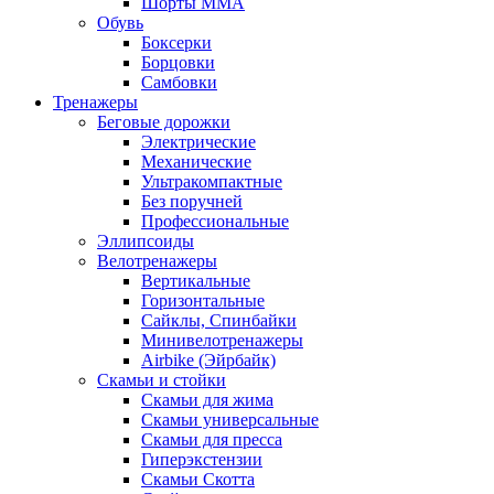
Шорты MMA
Обувь
Боксерки
Борцовки
Самбовки
Тренажеры
Беговые дорожки
Электрические
Механические
Ультракомпактные
Без поручней
Профессиональные
Эллипсоиды
Велотренажеры
Вертикальные
Горизонтальные
Сайклы, Спинбайки
Минивелотренажеры
Airbike (Эйрбайк)
Скамьи и стойки
Скамьи для жима
Скамьи универсальные
Скамьи для пресса
Гиперэкстензии
Скамьи Скотта