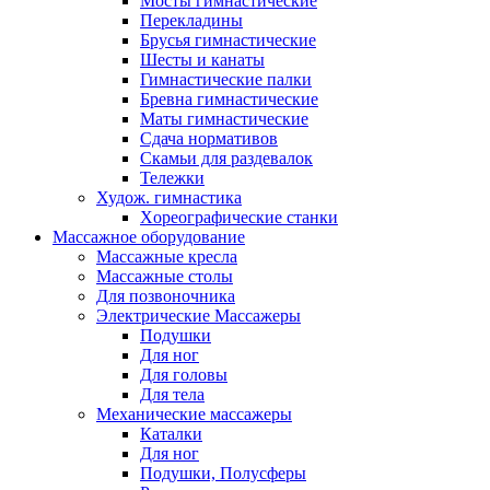
Мосты гимнастические
Перекладины
Брусья гимнастические
Шесты и канаты
Гимнастические палки
Бревна гимнастические
Маты гимнастические
Сдача нормативов
Скамьи для раздевалок
Тележки
Худож. гимнастика
Xореографические станки
Массажное оборудование
Массажные кресла
Массажные столы
Для позвоночника
Электрические Массажеры
Подушки
Для ног
Для головы
Для тела
Механические массажеры
Каталки
Для ног
Подушки, Полусферы