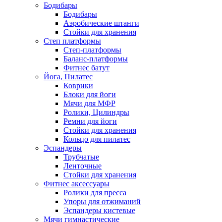
Бодибары
Бодибары
Аэробические штанги
Стойки для хранения
Степ платформы
Степ-платформы
Баланс-платформы
Фитнес батут
Йога, Пилатес
Коврики
Блоки для йоги
Мячи для МФР
Ролики, Цилиндры
Ремни для йоги
Стойки для хранения
Кольцо для пилатес
Эспандеры
Трубчатые
Ленточные
Стойки для хранения
Фитнес аксессуары
Ролики для пресса
Упоры для отжиманий
Эспандеры кистевые
Мячи гимнастические