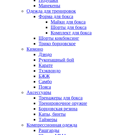
Подушки
Манекены
Одежда для тренировок
Форма для бокса
Майки для бокса
Шорты для бокса
Комплект для бокса
Шорты кикбоксинг
Трико борцовское
Кимоно
Дзюдо
Рукопашный бой
Карате
Тхэквондо
БЖЖ
Самбо
Пояса
Аксессуары
Тренажеры для бокса
Тренировочное оружие
Борцовская резина
Капы, бинты
Таймеры
Компрессионная одежда
Рашгарды