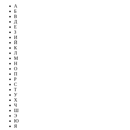
А
Б
В
Д
Е
З
И
Й
К
Л
М
Н
О
П
Р
С
Т
У
Х
Ч
Ш
Э
Ю
Я