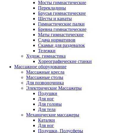
Мосты гимнастические
Перекладины
Брусья гимнастические
Шесты и канаты
Гимнастические палки
Бревна гимнастические
Маты гимнастические
Сдача нормативов
Скамьи для раздевалок
Тележки
Худож. гимнастика
Xореографические станки
Массажное оборудование
Массажные кресла
Массажные столы
Для позвоночника
Электрические Массажеры
Подушки
Для ног
Для головы
Для тела
Механические массажеры
Каталки
Для ног
Подушки, Полусферы