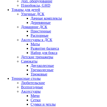
Доп. оборудование
Плиобоксы, GHD
Товары для детей
Уличные ДСК
Дачные комплексы
Деревянные
Домашние ДСК
Пристенные
Распорные
Аксесcуары к ДСК
Маты
Развитие баланса
Набор для бокса
Детские тренажеры
Самокаты
Двухколесные
Трехколесные
Трюковые
Теннисные столы
Любительские
Всепогодные
Аксессуары
Мячи
Сетки
Сумки и чехлы