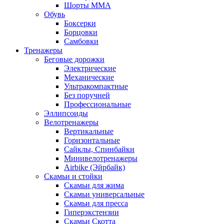
Шорты MMA
Обувь
Боксерки
Борцовки
Самбовки
Тренажеры
Беговые дорожки
Электрические
Механические
Ультракомпактные
Без поручней
Профессиональные
Эллипсоиды
Велотренажеры
Вертикальные
Горизонтальные
Сайклы, Спинбайки
Минивелотренажеры
Airbike (Эйрбайк)
Скамьи и стойки
Скамьи для жима
Скамьи универсальные
Скамьи для пресса
Гиперэкстензии
Скамьи Скотта