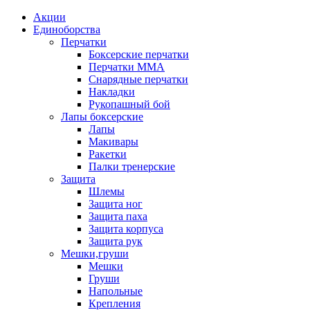
Акции
Единоборства
Перчатки
Боксерские перчатки
Перчатки ММА
Снарядные перчатки
Накладки
Рукопашный бой
Лапы боксерские
Лапы
Макивары
Ракетки
Палки тренерские
Защита
Шлемы
Защита ног
Защита паха
Защита корпуса
Защита рук
Мешки,груши
Мешки
Груши
Напольные
Крепления