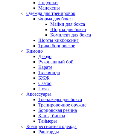
Подушки
Манекены
Одежда для тренировок
Форма для бокса
Майки для бокса
Шорты для бокса
Комплект для бокса
Шорты кикбоксинг
Трико борцовское
Кимоно
Дзюдо
Рукопашный бой
Карате
Тхэквондо
БЖЖ
Самбо
Пояса
Аксессуары
Тренажеры для бокса
Тренировочное оружие
Борцовская резина
Капы, бинты
Таймеры
Компрессионная одежда
Рашгарды