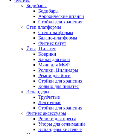
Фитнес
Бодибары
Бодибары
Аэробические штанги
Стойки для хранения
Степ платформы
Степ-платформы
Баланс-платформы
Фитнес батут
Йога, Пилатес
Коврики
Блоки для йоги
Мячи для МФР
Ролики, Цилиндры
Ремни для йоги
Стойки для хранения
Кольцо для пилатес
Эспандеры
Трубчатые
Ленточные
Стойки для хранения
Фитнес аксессуары
Ролики для пресса
Упоры для отжиманий
Эспандеры кистевые