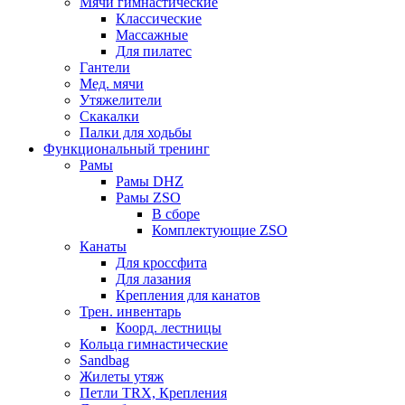
Мячи гимнастические
Классические
Массажные
Для пилатес
Гантели
Мед. мячи
Утяжелители
Скакалки
Палки для ходьбы
Функциональный тренинг
Рамы
Рамы DHZ
Рамы ZSO
В сборе
Комплектующие ZSO
Канаты
Для кроссфита
Для лазания
Крепления для канатов
Трен. инвентарь
Коорд. лестницы
Кольца гимнастические
Sandbag
Жилеты утяж
Петли TRX, Крепления