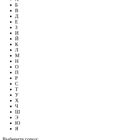
Б
В
Д
Е
З
И
Й
К
Л
М
Н
О
П
Р
С
Т
У
Х
Ч
Ш
Э
Ю
Я
Выберите город: