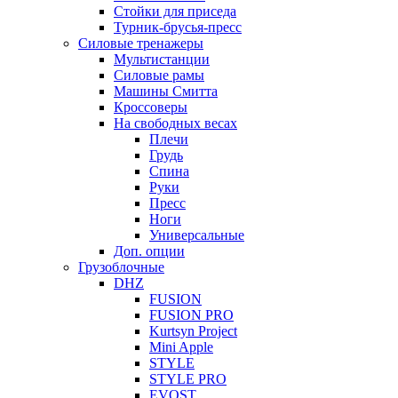
Стойки для приседа
Турник-брусья-пресс
Силовые тренажеры
Мультистанции
Силовые рамы
Машины Смитта
Кроссоверы
На свободных весах
Плечи
Грудь
Спина
Руки
Пресс
Ноги
Универсальные
Доп. опции
Грузоблочные
DHZ
FUSION
FUSION PRO
Kurtsyn Project
Mini Apple
STYLE
STYLE PRO
EVOST