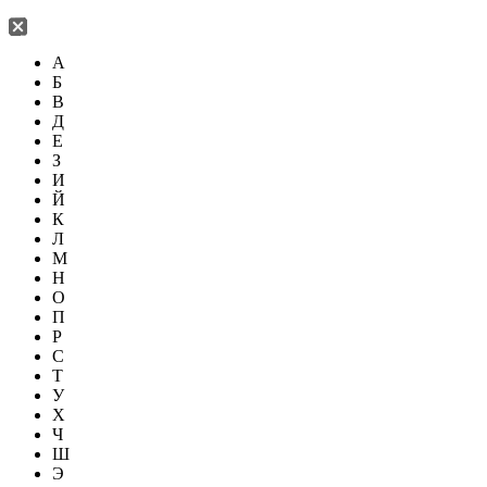
А
Б
В
Д
Е
З
И
Й
К
Л
М
Н
О
П
Р
С
Т
У
Х
Ч
Ш
Э