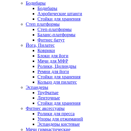
Бодибары
Бодибары
Аэробические штанги
Стойки для хранения
Степ платформы
Степ-платформы
Баланс-платформы
Фитнес батут
Йога, Пилатес
Коврики
Блоки для йоги
Мячи для МФР
Ролики, Цилиндры
Ремни для йоги
Стойки для хранения
Кольцо для пилатес
Эспандеры
Трубчатые
Ленточные
Стойки для хранения
Фитнес аксессуары
Ролики для пресса
Упоры для отжиманий
Эспандеры кистевые
Мячи гимнастические