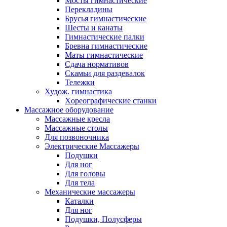
Мосты гимнастические
Перекладины
Брусья гимнастические
Шесты и канаты
Гимнастические палки
Бревна гимнастические
Маты гимнастические
Сдача нормативов
Скамьи для раздевалок
Тележки
Худож. гимнастика
Xореографические станки
Массажное оборудование
Массажные кресла
Массажные столы
Для позвоночника
Электрические Массажеры
Подушки
Для ног
Для головы
Для тела
Механические массажеры
Каталки
Для ног
Подушки, Полусферы