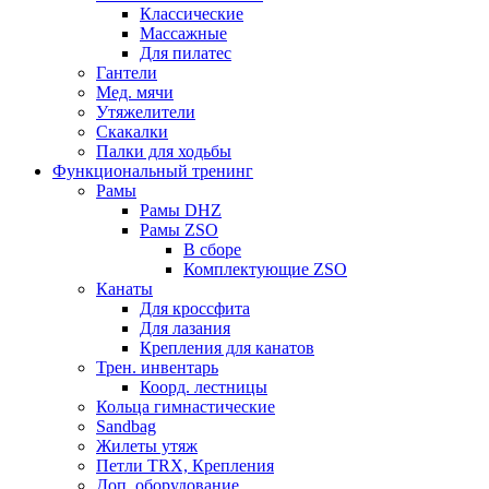
Классические
Массажные
Для пилатес
Гантели
Мед. мячи
Утяжелители
Скакалки
Палки для ходьбы
Функциональный тренинг
Рамы
Рамы DHZ
Рамы ZSO
В сборе
Комплектующие ZSO
Канаты
Для кроссфита
Для лазания
Крепления для канатов
Трен. инвентарь
Коорд. лестницы
Кольца гимнастические
Sandbag
Жилеты утяж
Петли TRX, Крепления
Доп. оборудование