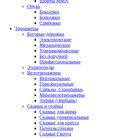
Шорты MMA
Обувь
Боксерки
Борцовки
Самбовки
Тренажеры
Беговые дорожки
Электрические
Механические
Ультракомпактные
Без поручней
Профессиональные
Эллипсоиды
Велотренажеры
Вертикальные
Горизонтальные
Сайклы, Спинбайки
Минивелотренажеры
Airbike (Эйрбайк)
Скамьи и стойки
Скамьи для жима
Скамьи универсальные
Скамьи для пресса
Гиперэкстензии
Скамьи Скотта