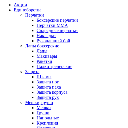
Акции
Единоборства
Перчатки
Боксерские перчатки
Перчатки ММА
Снарядные перчатки
Накладки
Рукопашный бой
Лапы боксерские
Лапы
Макивары
Ракетки
Палки тренерские
Защита
Шлемы
Защита ног
Защита паха
Защита корпуса
Защита рук
Мешки,груши
Мешки
Груши
Напольные
Крепления