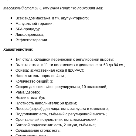
Массажный стол DFC NIRVANA Relax Pro подходит для:
Всех видов массажа, в т.ч. акупункторного;
Мануальной терапии;
SPA-процедур;
Лимфодренажа;
Рефлексотерапии
Характеристики:
Тип стола: складной переносной с регулировкой высоты;
Высота стола: в 11-ти положениях в диапазоне от 63 до 84 см.;
Обивка: искусственная кожа (ПВХ/PVC);
Наполнитель: поролон 4 см.;
Количество секций: 3;
Секция для спины/ног: регулируемая, 10 положений;
Рама: дерево;
Ножки стола: бук;
Плотность наполнителя: 50 гр/кв.м;
Люверс (вырез) для лица: есть, заглушка в комплекте;
Подголовник: есть, съёмный с регулировкой высоты;
Фронтальный подлокотник: есть, классический;
Боковой подлокотник: есть, 2 штуки, съёмные;
Складывание стола: есть;