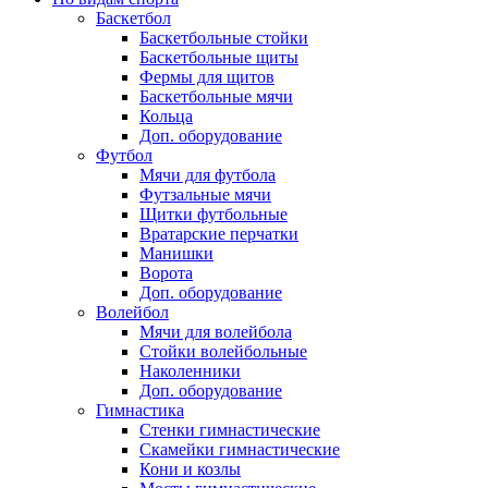
Баскетбол
Баскетбольные стойки
Баскетбольные щиты
Фермы для щитов
Баскетбольные мячи
Кольца
Доп. оборудование
Футбол
Мячи для футбола
Футзальные мячи
Щитки футбольные
Вратарские перчатки
Манишки
Ворота
Доп. оборудование
Волейбол
Мячи для волейбола
Стойки волейбольные
Наколенники
Доп. оборудование
Гимнастика
Стенки гимнастические
Скамейки гимнастические
Кони и козлы