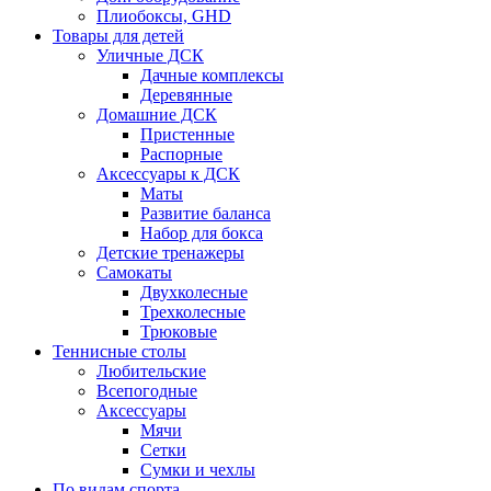
Плиобоксы, GHD
Товары для детей
Уличные ДСК
Дачные комплексы
Деревянные
Домашние ДСК
Пристенные
Распорные
Аксесcуары к ДСК
Маты
Развитие баланса
Набор для бокса
Детские тренажеры
Самокаты
Двухколесные
Трехколесные
Трюковые
Теннисные столы
Любительские
Всепогодные
Аксессуары
Мячи
Сетки
Сумки и чехлы
По видам спорта