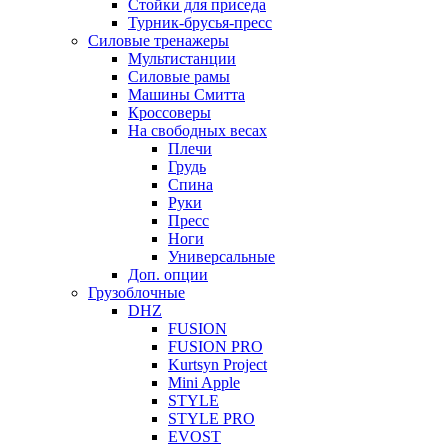
Стойки для приседа
Турник-брусья-пресс
Силовые тренажеры
Мультистанции
Силовые рамы
Машины Смитта
Кроссоверы
На свободных весах
Плечи
Грудь
Спина
Руки
Пресс
Ноги
Универсальные
Доп. опции
Грузоблочные
DHZ
FUSION
FUSION PRO
Kurtsyn Project
Mini Apple
STYLE
STYLE PRO
EVOST