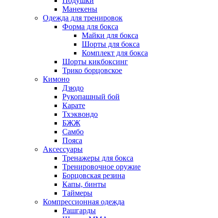
Подушки
Манекены
Одежда для тренировок
Форма для бокса
Майки для бокса
Шорты для бокса
Комплект для бокса
Шорты кикбоксинг
Трико борцовское
Кимоно
Дзюдо
Рукопашный бой
Карате
Тхэквондо
БЖЖ
Самбо
Пояса
Аксессуары
Тренажеры для бокса
Тренировочное оружие
Борцовская резина
Капы, бинты
Таймеры
Компрессионная одежда
Рашгарды