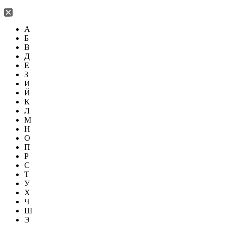
А
Б
В
Д
Е
З
И
Й
К
Л
М
Н
О
П
Р
С
Т
У
Х
Ч
Ш
Э