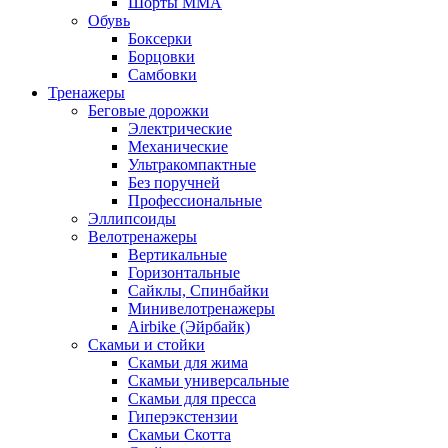
Шорты MMA
Обувь
Боксерки
Борцовки
Самбовки
Тренажеры
Беговые дорожки
Электрические
Механические
Ультракомпактные
Без поручней
Профессиональные
Эллипсоиды
Велотренажеры
Вертикальные
Горизонтальные
Сайклы, Спинбайки
Минивелотренажеры
Airbike (Эйрбайк)
Скамьи и стойки
Скамьи для жима
Скамьи универсальные
Скамьи для пресса
Гиперэкстензии
Скамьи Скотта