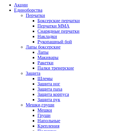
Акции
Единоборства
Перчатки
Боксерские перчатки
Перчатки ММА
Снарядные перчатки
Накладки
Рукопашный бой
Лапы боксерские
Лапы
Макивары
Ракетки
Палки тренерские
Защита
Шлемы
Защита ног
Защита паха
Защита корпуса
Защита рук
Мешки,груши
Мешки
Груши
Напольные
Крепления