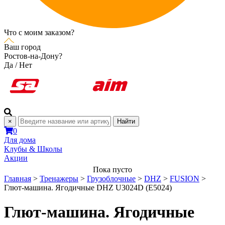
Что с моим заказом?
Ваш город
Ростов-на-Дону?
Да
/
Нет
×
Найти
0
Для дома
Клубы & Школы
Акции
Пока пусто
Главная
>
Тренажеры
>
Грузоблочные
>
DHZ
>
FUSION
>
Глют-машина. Ягодичные DHZ U3024D (E5024)
Глют-машина. Ягодичные