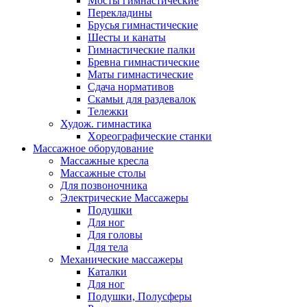
Мосты гимнастические
Перекладины
Брусья гимнастические
Шесты и канаты
Гимнастические палки
Бревна гимнастические
Маты гимнастические
Сдача нормативов
Скамьи для раздевалок
Тележки
Худож. гимнастика
Xореографические станки
Массажное оборудование
Массажные кресла
Массажные столы
Для позвоночника
Электрические Массажеры
Подушки
Для ног
Для головы
Для тела
Механические массажеры
Каталки
Для ног
Подушки, Полусферы