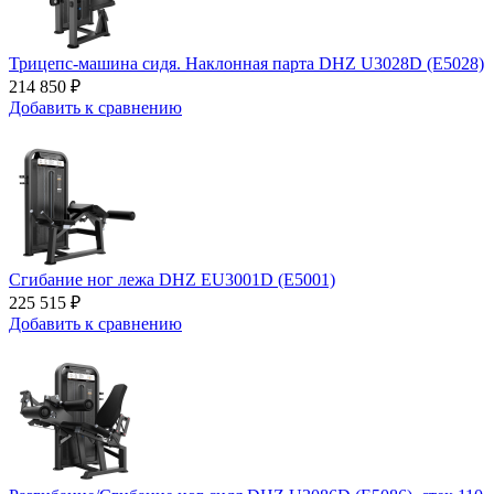
Трицепс-машина сидя. Наклонная парта DHZ U3028D (E5028)
214 850 ₽
Добавить к сравнению
Сгибание ног лежа DHZ EU3001D (E5001)
225 515 ₽
Добавить к сравнению