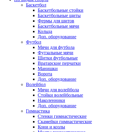
Баскетбол
Баскетбольные стойки
Баскетбольные щиты
Фермы для щитов
Баскетбольные мячи
Кольца
Доп. оборудование
Футбол
Мячи для футбола
Футзальные мячи
Щитки футбольные
Вратарские перчатки
Манишки
Ворота
Доп. оборудование
Волейбол
Мячи для волейбола
Стойки волейбольные
Наколенники
Доп. оборудование
Гимнастика
Стенки гимнастические
Скамейки гимнастические
Кони и козлы