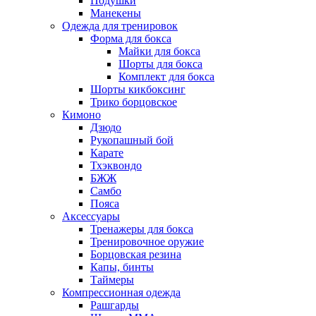
Подушки
Манекены
Одежда для тренировок
Форма для бокса
Майки для бокса
Шорты для бокса
Комплект для бокса
Шорты кикбоксинг
Трико борцовское
Кимоно
Дзюдо
Рукопашный бой
Карате
Тхэквондо
БЖЖ
Самбо
Пояса
Аксессуары
Тренажеры для бокса
Тренировочное оружие
Борцовская резина
Капы, бинты
Таймеры
Компрессионная одежда
Рашгарды