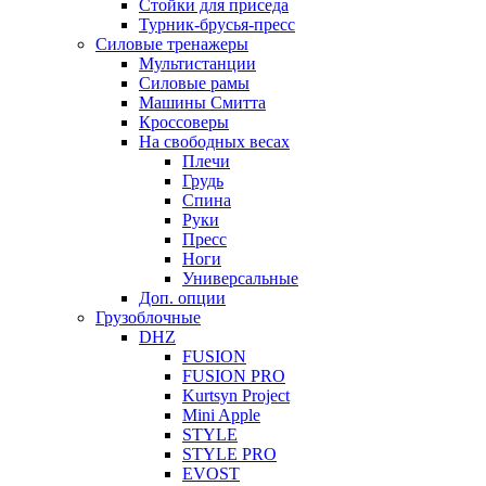
Стойки для приседа
Турник-брусья-пресс
Силовые тренажеры
Мультистанции
Силовые рамы
Машины Смитта
Кроссоверы
На свободных весах
Плечи
Грудь
Спина
Руки
Пресс
Ноги
Универсальные
Доп. опции
Грузоблочные
DHZ
FUSION
FUSION PRO
Kurtsyn Project
Mini Apple
STYLE
STYLE PRO
EVOST