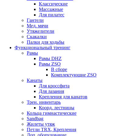
Классические
Массажные
Для пилатес
Гантели
Мед. мячи
Утяжелители
Скакалки
Палки для ходьбы
Функциональный тренинг
Рамы
Рамы DHZ
Рамы ZSO
В сборе
Комплектующие ZSO
Канаты
Для кроссфита
Для лазания
Крепления для канатов
Трен. инвентарь
Коорд. лестницы
Кольца гимнастические
Sandbag
Жилеты утяж
Петли TRX, Крепления
Доп. оборудование