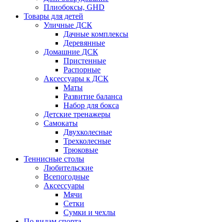
Плиобоксы, GHD
Товары для детей
Уличные ДСК
Дачные комплексы
Деревянные
Домашние ДСК
Пристенные
Распорные
Аксесcуары к ДСК
Маты
Развитие баланса
Набор для бокса
Детские тренажеры
Самокаты
Двухколесные
Трехколесные
Трюковые
Теннисные столы
Любительские
Всепогодные
Аксессуары
Мячи
Сетки
Сумки и чехлы
По видам спорта