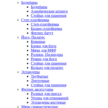
Бодибары
Бодибары
Аэробические штанги
Стойки для хранения
Степ платформы
Степ-платформы
Баланс-платформы
Фитнес батут
Йога, Пилатес
Коврики
Блоки для йоги
Мячи для МФР
Ролики, Цилиндры
Ремни для йоги
Стойки для хранения
Кольцо для пилатес
Эспандеры
Трубчатые
Ленточные
Стойки для хранения
Фитнес аксессуары
Ролики для пресса
Упоры для отжиманий
Эспандеры кистевые
Мячи гимнастические