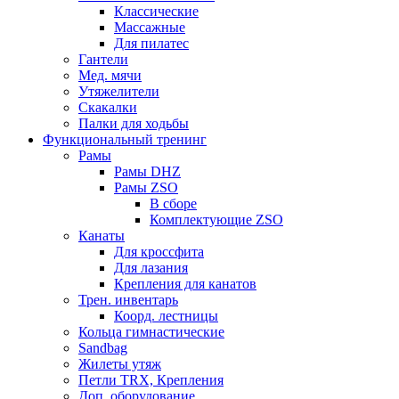
Классические
Массажные
Для пилатес
Гантели
Мед. мячи
Утяжелители
Скакалки
Палки для ходьбы
Функциональный тренинг
Рамы
Рамы DHZ
Рамы ZSO
В сборе
Комплектующие ZSO
Канаты
Для кроссфита
Для лазания
Крепления для канатов
Трен. инвентарь
Коорд. лестницы
Кольца гимнастические
Sandbag
Жилеты утяж
Петли TRX, Крепления
Доп. оборудование