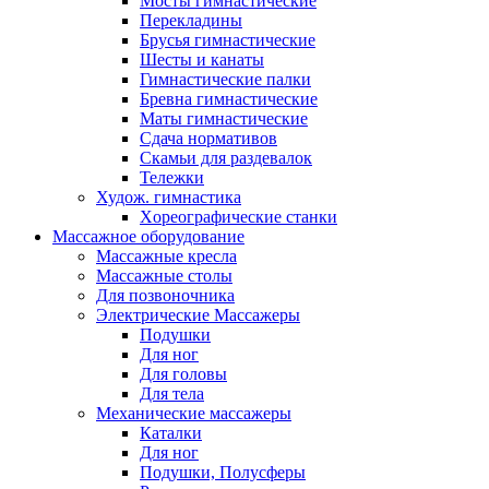
Мосты гимнастические
Перекладины
Брусья гимнастические
Шесты и канаты
Гимнастические палки
Бревна гимнастические
Маты гимнастические
Сдача нормативов
Скамьи для раздевалок
Тележки
Худож. гимнастика
Xореографические станки
Массажное оборудование
Массажные кресла
Массажные столы
Для позвоночника
Электрические Массажеры
Подушки
Для ног
Для головы
Для тела
Механические массажеры
Каталки
Для ног
Подушки, Полусферы