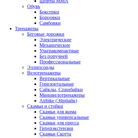
Шорты MMA
Обувь
Боксерки
Борцовки
Самбовки
Тренажеры
Беговые дорожки
Электрические
Механические
Ультракомпактные
Без поручней
Профессиональные
Эллипсоиды
Велотренажеры
Вертикальные
Горизонтальные
Сайклы, Спинбайки
Минивелотренажеры
Airbike (Эйрбайк)
Скамьи и стойки
Скамьи для жима
Скамьи универсальные
Скамьи для пресса
Гиперэкстензии
Скамьи Скотта