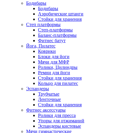
Бодибары
Бодибары
Аэробические штанги
Стойки для хранения
Степ платформы
Степ-платформы
Баланс-платформы
Фитнес батут
Йога, Пилатес
Коврики
Блоки для йоги
Мячи для МФР
Ролики, Цилиндры
Ремни для йоги
Стойки для хранения
Кольцо для пилатес
Эспандеры
Трубчатые
Ленточные
Стойки для хранения
Фитнес аксессуары
Ролики для пресса
Упоры для отжиманий
Эспандеры кистевые
Мячи гимнастические