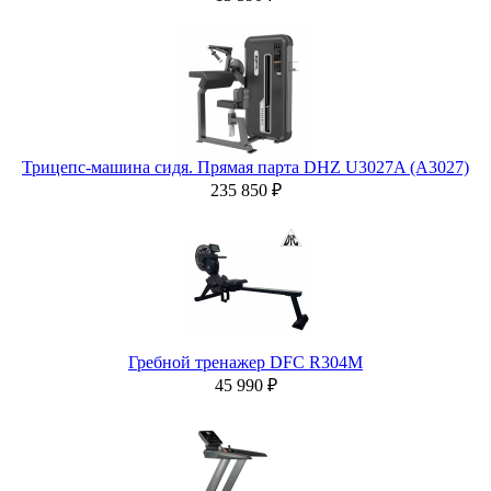
Трицепс-машина сидя. Прямая парта DHZ U3027A (A3027)
235 850 ₽
Гребной тренажер DFC R304M
45 990 ₽