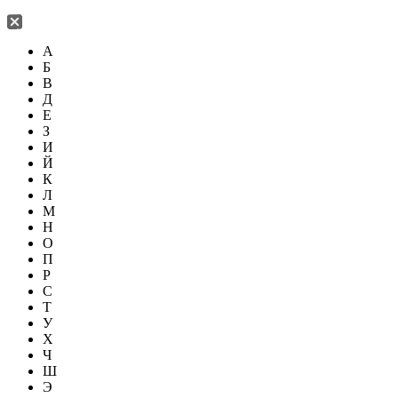
А
Б
В
Д
Е
З
И
Й
К
Л
М
Н
О
П
Р
С
Т
У
Х
Ч
Ш
Э