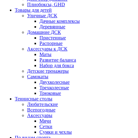
Плиобоксы, GHD
Товары для детей
Уличные ДСК
Дачные комплексы
Деревянные
Домашние ДСК
Пристенные
Распорные
Аксесcуары к ДСК
Маты
Развитие баланса
Набор для бокса
Детские тренажеры
Самокаты
Двухколесные
Трехколесные
Трюковые
Теннисные столы
Любительские
Всепогодные
Аксессуары
Мячи
Сетки
Сумки и чехлы
По видам спорта