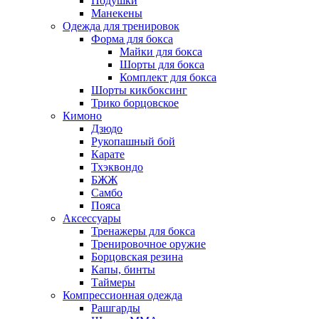
Подушки
Манекены
Одежда для тренировок
Форма для бокса
Майки для бокса
Шорты для бокса
Комплект для бокса
Шорты кикбоксинг
Трико борцовское
Кимоно
Дзюдо
Рукопашный бой
Карате
Тхэквондо
БЖЖ
Самбо
Пояса
Аксессуары
Тренажеры для бокса
Тренировочное оружие
Борцовская резина
Капы, бинты
Таймеры
Компрессионная одежда
Рашгарды