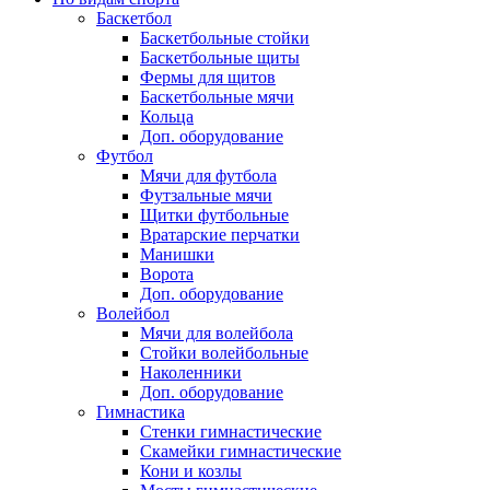
Баскетбол
Баскетбольные стойки
Баскетбольные щиты
Фермы для щитов
Баскетбольные мячи
Кольца
Доп. оборудование
Футбол
Мячи для футбола
Футзальные мячи
Щитки футбольные
Вратарские перчатки
Манишки
Ворота
Доп. оборудование
Волейбол
Мячи для волейбола
Стойки волейбольные
Наколенники
Доп. оборудование
Гимнастика
Стенки гимнастические
Скамейки гимнастические
Кони и козлы