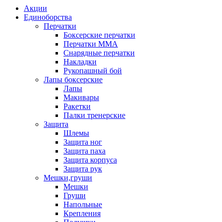
Акции
Единоборства
Перчатки
Боксерские перчатки
Перчатки ММА
Снарядные перчатки
Накладки
Рукопашный бой
Лапы боксерские
Лапы
Макивары
Ракетки
Палки тренерские
Защита
Шлемы
Защита ног
Защита паха
Защита корпуса
Защита рук
Мешки,груши
Мешки
Груши
Напольные
Крепления