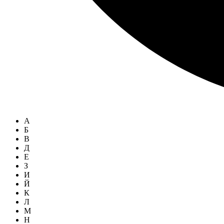
А
Б
В
Д
Е
З
И
Й
К
Л
М
Н