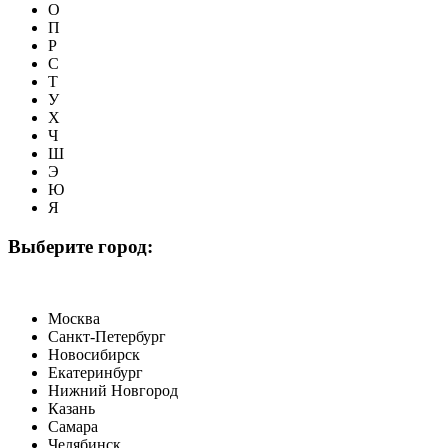
О
П
Р
С
Т
У
Х
Ч
Ш
Э
Ю
Я
Выберите город:
Москва
Санкт-Петербург
Новосибирск
Екатеринбург
Нижний Новгород
Казань
Самара
Челябинск