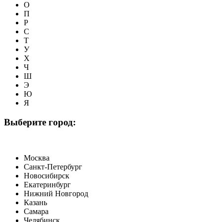
О
П
Р
С
Т
У
Х
Ч
Ш
Э
Ю
Я
Выберите город:
Москва
Санкт-Петербург
Новосибирск
Екатеринбург
Нижний Новгород
Казань
Самара
Челябинск