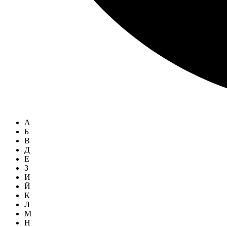
А
Б
В
Д
Е
З
И
Й
К
Л
М
Н