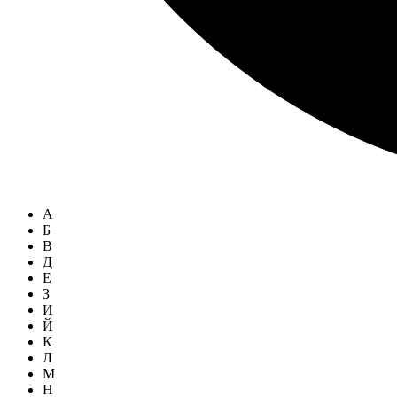
А
Б
В
Д
Е
З
И
Й
К
Л
М
Н