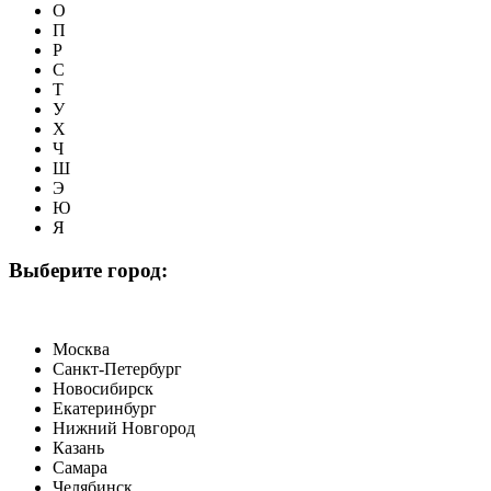
О
П
Р
С
Т
У
Х
Ч
Ш
Э
Ю
Я
Выберите город:
Москва
Санкт-Петербург
Новосибирск
Екатеринбург
Нижний Новгород
Казань
Самара
Челябинск